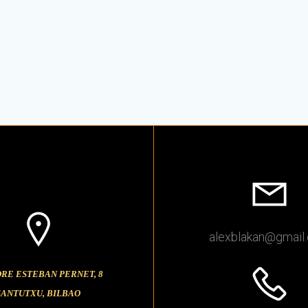
alexblakan
@gmail
DRE ESTEBAN PERNET, 8
SANTUTXU, BILBAO