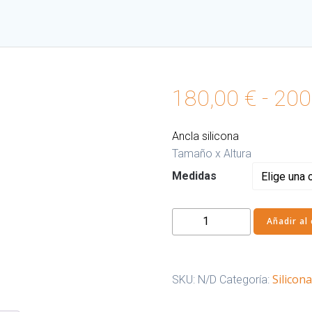
180,00
€
-
200
Ancla silicona
Tamaño x Altura
Medidas
Ancla
Añadir al 
silicona
cantidad
Silicona
SKU:
N/D
Categoría: