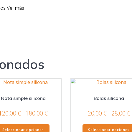
atos
Ver más
ionados
Nota simple silicona
Bolas silicona
Rango
120,00
€
-
180,00
€
20,00
€
-
28,00
€
de
Este
precios:
Seleccionar opciones
Seleccionar opciones
producto