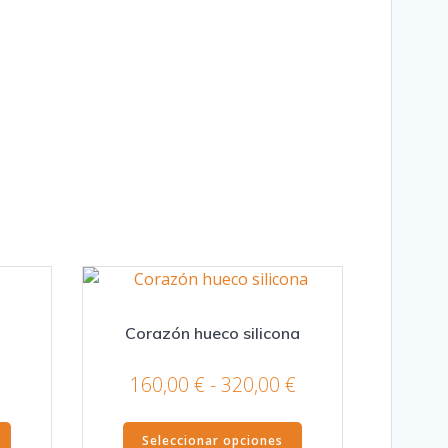
Corazón hueco silicona
Rango
Rango
160,00
€
-
320,00
€
de
de
Este
Este
precios:
precios:
Seleccionar opciones
producto
producto