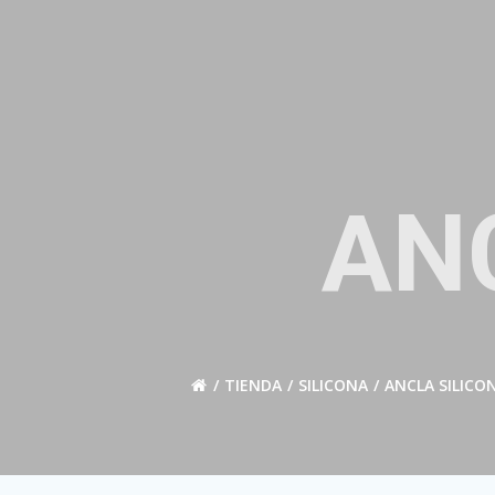
Saltar
al
contenido
AN
TIENDA
SILICONA
ANCLA SILICO