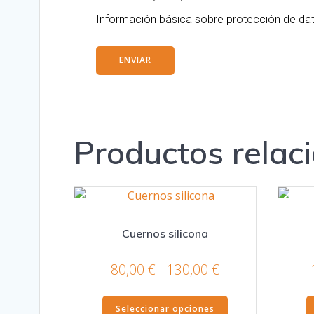
Información básica sobre protección de d
Productos relac
Cuernos silicona
Rango
80,00
€
-
130,00
€
de
Este
precios:
Seleccionar opciones
producto