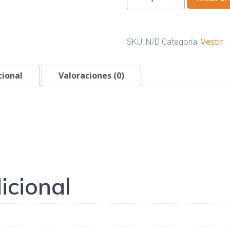
sin
Mangas
-
Vestir
SKU:
N/D
Categoría:
Mujer
cantidad
cional
Valoraciones (0)
icional