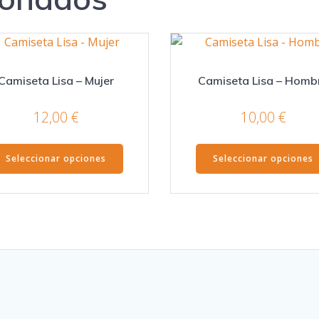
Camiseta Lisa – Mujer
Camiseta Lisa – Homb
12,00
€
10,00
€
Este
Seleccionar opciones
Seleccionar opciones
producto
tiene
múltiples
variantes.
Las
opciones
se
pueden
elegir