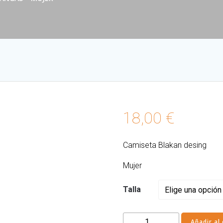
18,00
€
Camiseta Blakan desing
Mujer
Talla
Camiseta
Añadir al 