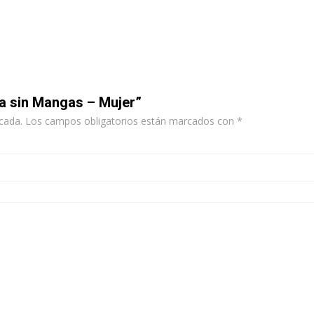
ta sin Mangas – Mujer”
cada.
Los campos obligatorios están marcados con
*