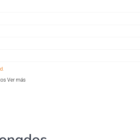
ad
.
atos
Ver más
ionados