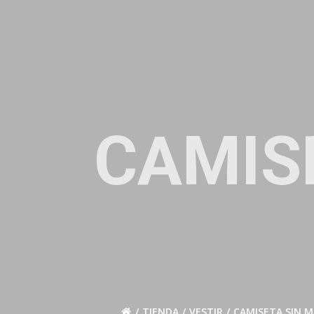
Saltar
al
contenido
CAMIS
TIENDA
VESTIR
CAMISETA SIN 