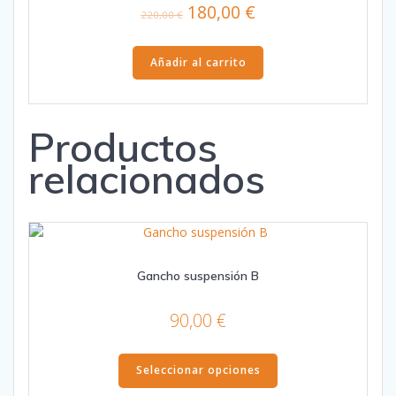
El
El
180,00
€
220,00
€
precio
precio
original
actual
Añadir al carrito
era:
es:
220,00 €.
180,00 €.
Productos
relacionados
Gancho suspensión B
90,00
€
Este
Seleccionar opciones
producto
tiene