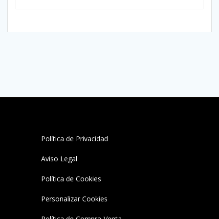
múltiples
variantes.
Las
opciones
se
pueden
elegir
en
la
página
de
producto
Política de Privacidad
Aviso Legal
Política de Cookies
Personalizar Cookies
Política de Compra-Venta