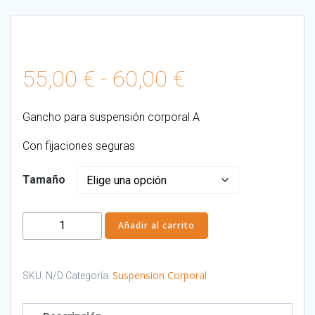
Rango
55,00
€
-
60,00
€
de
Gancho para suspensión corporal A
precios:
Con fijaciones seguras
desde
Tamaño
55,00 €
Gancho
Añadir al carrito
suspensión
hasta
A
cantidad
Suspension Corporal
SKU:
N/D
Categoría:
60,00 €