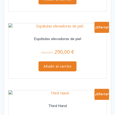
¡Oferta!
Espátulas elevadoras de piel
El
El
290,00
€
340,00
€
precio
precio
original
actual
Añadir al carrito
era:
es:
340,00 €.
290,00 €.
¡Oferta!
Third Hand