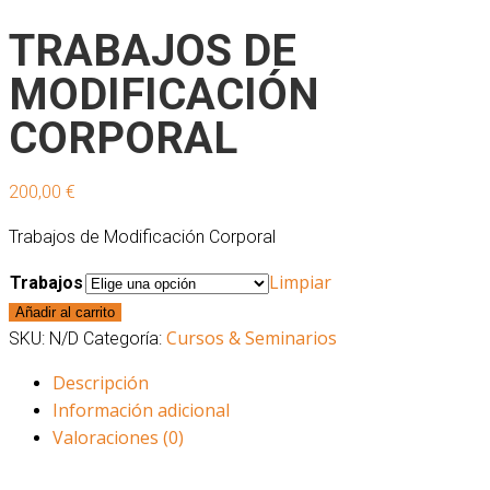
TRABAJOS DE
MODIFICACIÓN
CORPORAL
200,00
€
Trabajos de Modificación Corporal
Limpiar
Trabajos
Trabajos
Añadir al carrito
Cursos & Seminarios
de
SKU:
N/D
Categoría:
Modificación
Descripción
Corporal
Información adicional
cantidad
Valoraciones (0)