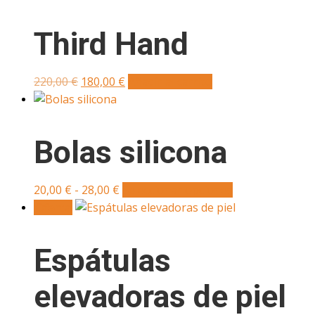
Third Hand
El
El
220,00
€
180,00
€
Añadir al carrito
precio
precio
original
actual
era:
es:
Bolas silicona
220,00 €.
180,00 €.
Rango
20,00
€
-
28,00
€
Seleccionar opciones
Este
de
¡Oferta!
producto
precios:
tiene
desde
múltiples
Espátulas
20,00 €
variantes.
hasta
Las
elevadoras de piel
28,00 €
opciones
se