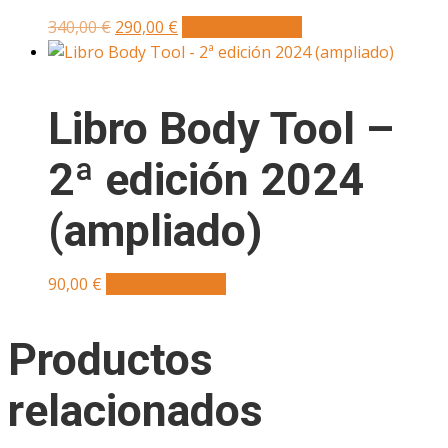
pueden
El
El
340,00
€
290,00
€
Añadir al carrito
elegir
precio
precio
en
original
actual
la
era:
es:
Libro Body Tool –
340,00 €.
290,00 €.
página
de
2ª edición 2024
producto
(ampliado)
90,00
€
Añadir al carrito
Productos
relacionados