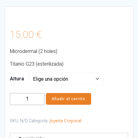
15,00
€
Microdermal (2 holes)
Titanio G23 (esterilizada)
Altura
Microdermal
Añadir al carrito
2
holes
-
Joyería Corporal
SKU:
N/D
Categoría:
1.6
mm