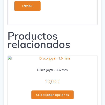
Productos
relacionados
Disco joya – 1.6 mm
10,00
€
Este
Seleccionar opciones
producto
tiene