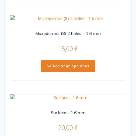
múltiples
variantes.
Las
opciones
se
Microdermal (8) 2 holes – 1.6 mm
pueden
elegir
15,00
€
en
la
Este
página
Seleccionar opciones
producto
de
tiene
producto
múltiples
variantes.
Las
opciones
se
Surface – 1.6 mm
pueden
elegir
20,00
€
en
la