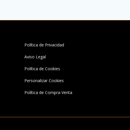
elegir
en
la
página
de
producto
Política de Privacidad
Aviso Legal
Política de Cookies
Personalizar Cookies
Política de Compra-Venta