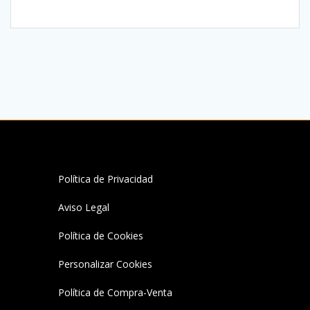
variantes.
Las
opciones
se
pueden
elegir
en
la
página
de
producto
Política de Privacidad
Aviso Legal
Política de Cookies
Personalizar Cookies
Política de Compra-Venta