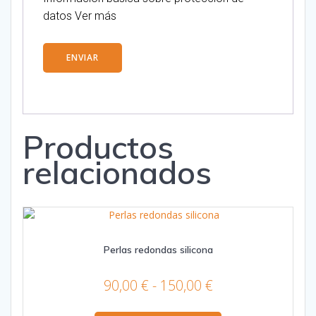
datos
Ver más
Productos
relacionados
Perlas redondas silicona
Rango
90,00
€
-
150,00
€
de
Este