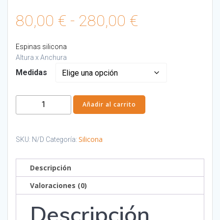
Rango
80,00
€
-
280,00
€
de
Espinas silicona
Altura x Anchura
precios:
Medidas
desde
Espinas
Añadir al carrito
silicona
80,00 €
cantidad
Silicona
SKU:
N/D
Categoría:
hasta
280,00 €
Descripción
Valoraciones (0)
Descripción