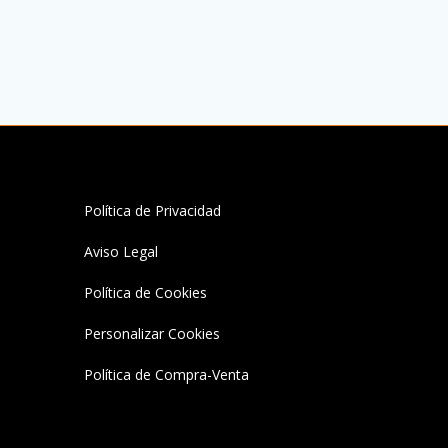
170,00 €
opciones
se
pueden
elegir
en
la
página
de
producto
Política de Privacidad
Aviso Legal
Política de Cookies
Personalizar Cookies
Política de Compra-Venta