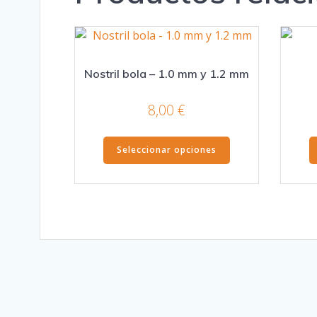
Nostril bola – 1.0 mm y 1.2 mm
8,00
€
Este
Seleccionar opciones
producto
tiene
múltiples
variantes.
Las
opciones
se
pueden
elegir
en