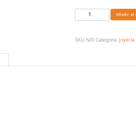
Labret
Añadir al 
-
1.2
mm
Joyería
SKU:
N/D
Categoría:
y
1.6
mm
cantidad