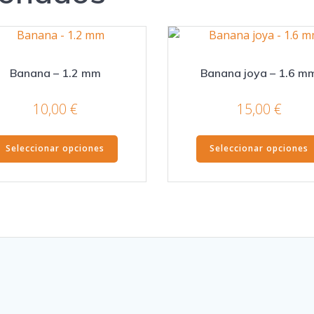
Banana – 1.2 mm
Banana joya – 1.6 m
10,00
€
15,00
€
Este
Seleccionar opciones
Seleccionar opciones
producto
tiene
múltiples
variantes.
Las
opciones
se
pueden
elegir
en