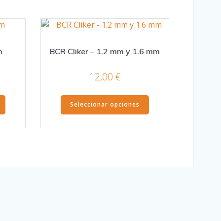
m
BCR Cliker – 1.2 mm y 1.6 mm
12,00
€
Este
Este
Seleccionar opciones
producto
producto
tiene
tiene
múltiples
múltiples
variantes.
variantes.
Las
Las
opciones
opciones
se
se
pueden
pueden
elegir
elegir
en
en