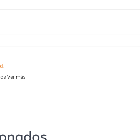
ad
.
atos
Ver más
ionados