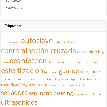
abril 2025
marzo 2025
Etiquetas
autoclave
aros
asociación
body tool
clases
contaminación cruzada
curso piercing
desinfección
cursos
eficacia
ejemplar
enseñanza
espátulas
esterilización
guantes
implante
formación
implante 3D
imprenta
instructor
instrumetal
joyería
lengua bifida
libro
manual
modificación
piercing
piel
piezas
profesionales
recorrido
selladora
seminario piercing
set completo
silicona
ultrasonidos