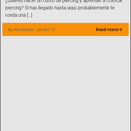
¿Quieres hacer un curso de piercing y aprender a colocar
piercing? Si has llegado hasta aquí, probablemente te
ronda una […]
Read more
AlexBlakan
Abr 19
by
on