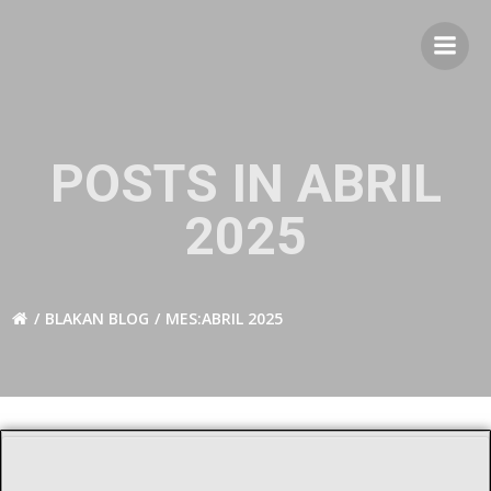
Saltar
al
contenido
POSTS IN ABRIL
2025
BLAKAN BLOG
MES:
ABRIL 2025