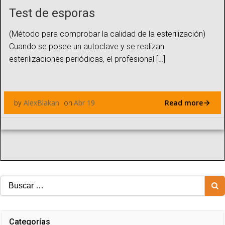
Test de esporas
(Método para comprobar la calidad de la esterilización)
Cuando se posee un autoclave y se realizan
esterilizaciones periódicas, el profesional […]
Read more
AlexBlakan
Abr 19
by
on
Buscar:
Categorías