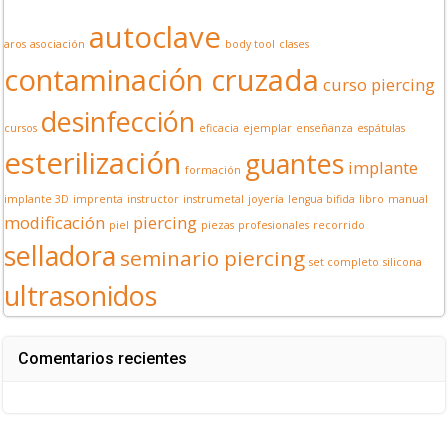
autoclave
aros
asociación
body tool
clases
contaminación cruzada
curso piercing
desinfección
cursos
eficacia
ejemplar
enseñanza
espátulas
esterilización
guantes
implante
formación
implante 3D
imprenta
instructor
instrumetal
joyería
lengua bifida
libro
manual
modificación
piercing
piel
piezas
profesionales
recorrido
selladora
seminario piercing
set completo
silicona
ultrasonidos
Comentarios recientes