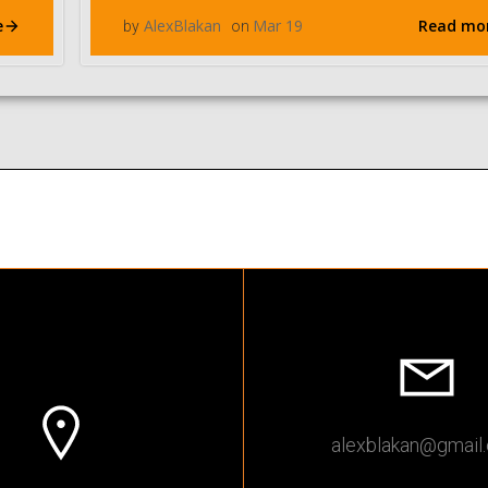
e
Read mo
AlexBlakan
Mar 19
by
on
alexblakan
@gmail