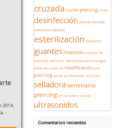
cruzada
curso piercing
cursos
desinfección
eficacia
ejemplar
enseñanza
espátulas
esterilización
formación
guantes
implante
implante 3D
imprenta
instructor
instrumetal
joyería
lengua
modificación
bifida
libro
manual
piel
piercing
piezas
profesionales
recorrido
arte
selladora
seminario
piercing
set completo
silicona
ultrasonidos
en 2014,
a. -
Comentarios recientes