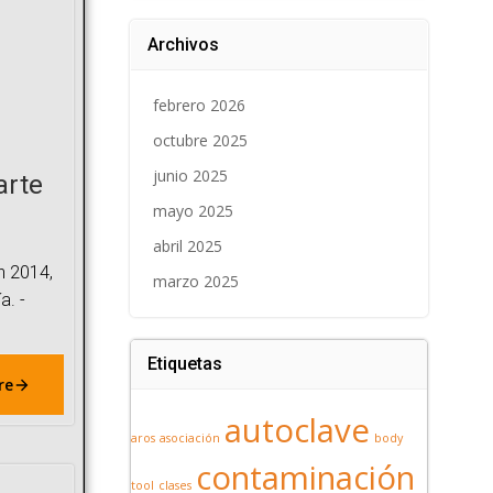
Archivos
febrero 2026
octubre 2025
junio 2025
arte
mayo 2025
abril 2025
en 2014,
marzo 2025
a. -
Etiquetas
re
autoclave
aros
asociación
body
contaminación
tool
clases