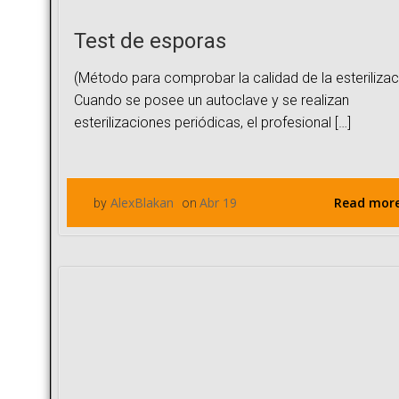
Test de esporas
(Método para comprobar la calidad de la esterilizac
Cuando se posee un autoclave y se realizan
esterilizaciones periódicas, el profesional […]
Read mor
AlexBlakan
Abr 19
by
on