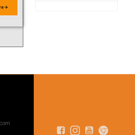
re
.com