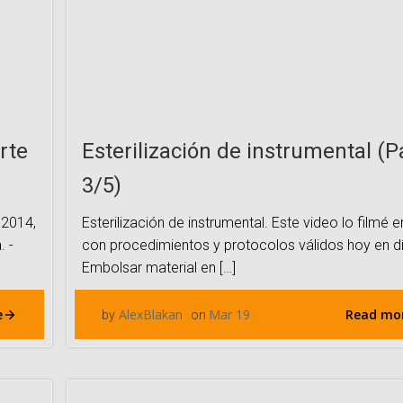
rte
Esterilización de instrumental (P
3/5)
 2014,
Esterilización de instrumental. Este video lo filmé 
. -
con procedimientos y protocolos válidos hoy en dí
Embolsar material en […]
e
Read mo
AlexBlakan
Mar 19
by
on