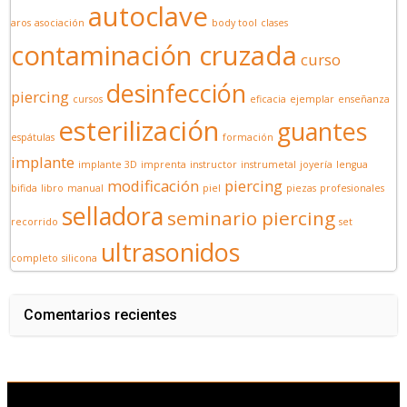
autoclave
aros
asociación
body tool
clases
contaminación cruzada
curso
desinfección
piercing
cursos
eficacia
ejemplar
enseñanza
esterilización
guantes
espátulas
formación
implante
implante 3D
imprenta
instructor
instrumetal
joyería
lengua
modificación
piercing
bifida
libro
manual
piel
piezas
profesionales
selladora
seminario piercing
recorrido
set
ultrasonidos
completo
silicona
Comentarios recientes