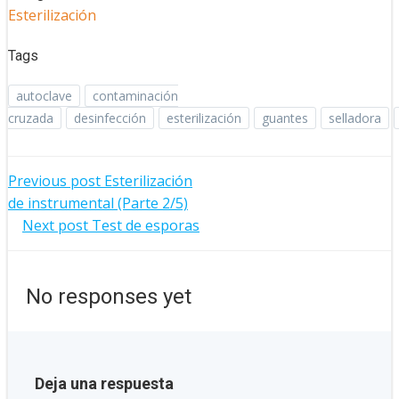
Esterilización
Tags
autoclave
contaminación
cruzada
desinfección
esterilización
guantes
selladora
Navegación
Previous post
Esterilización
de instrumental (Parte 2/5)
Navegación
por
Next post
Test de esporas
por
las
No responses yet
las
entradas
entradas
Deja una respuesta