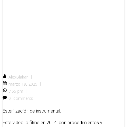
AlexBlakan
|
marzo 19, 2025
|
7:55 pm
|
0
comments
Esterilización de instrumental.
Este video lo filmé en 2014, con procedimientos y